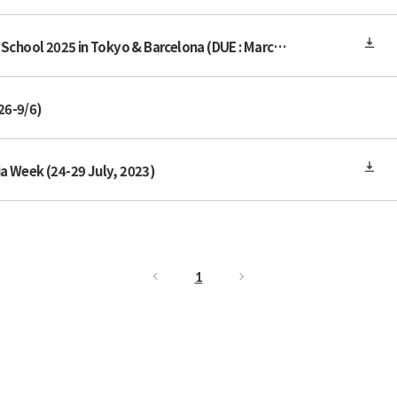
Call for Applications: Euro-Asia Summer School 2025 in Tokyo & Barcelona (DUE : March 30th Sunday, 2025)
26-9/6)
a Week (24-29 July, 2023)
1