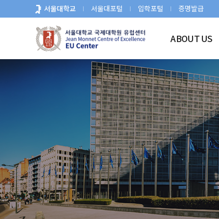
바
서울대학교
서울대포털
입학포털
증명발급
로
가
ABOUT US
기
메
뉴