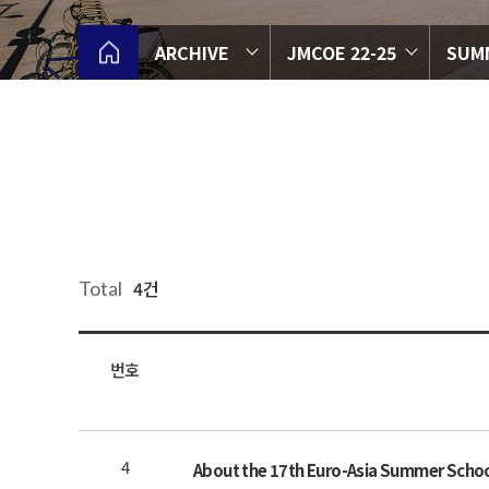
ARCHIVE
JMCOE 22-25
SUM
4건
Total
번호
4
About the 17th Euro-Asia Summer Scho